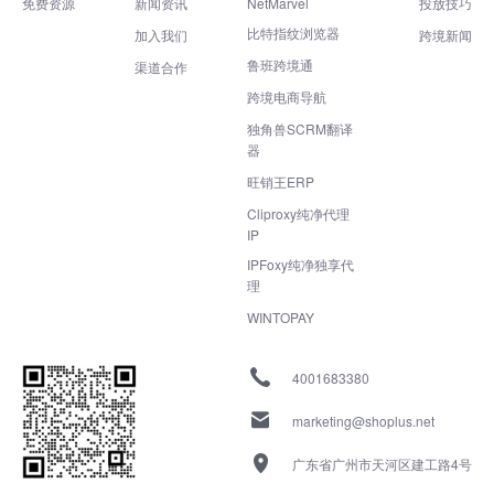
免费资源
新闻资讯
NetMarvel
投放技巧
比特指纹浏览器
加入我们
跨境新闻
鲁班跨境通
渠道合作
跨境电商导航
独角兽SCRM翻译
器
旺销王ERP
Cliproxy纯净代理
IP
IPFoxy纯净独享代
理
WINTOPAY
4001683380
marketing@shoplus.net
广东省广州市天河区建工路4号