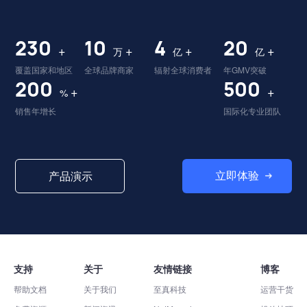
230
10
4
20
+
+
+
+
万
亿
亿
覆盖国家和地区
全球品牌商家
辐射全球消费者
年GMV突破
200
500
+
+
%
销售年增长
国际化专业团队
立即体验
产品演示
支持
关于
友情链接
博客
帮助文档
关于我们
至真科技
运营干货