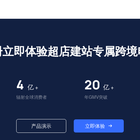
册立即体验超店建站专属跨境
4
20
亿
亿
+
+
辐射全球消费者
年GMV突破
立即体验
产品演示