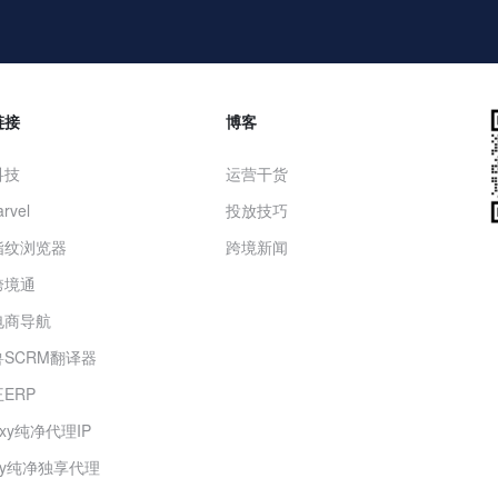
链接
博客
科技
运营干货
rvel
投放技巧
指纹浏览器
跨境新闻
跨境通
电商导航
SCRM翻译器
ERP
roxy纯净代理IP
oxy纯净独享代理