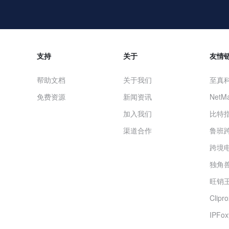
支持
关于
友情
帮助文档
关于我们
至真
免费资源
新闻资讯
NetMa
加入我们
比特
渠道合作
鲁班
跨境
独角兽
旺销王
Clip
IPF