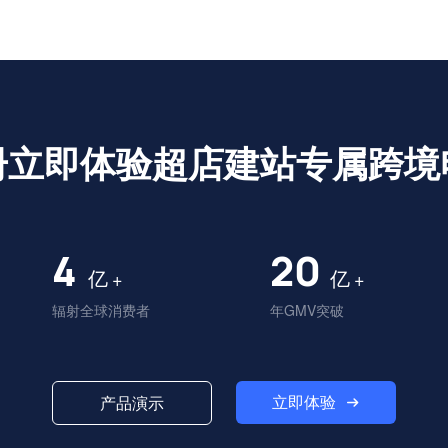
册立即体验超店建站专属跨境
4
20
亿
亿
+
+
辐射全球消费者
年GMV突破
立即体验
产品演示