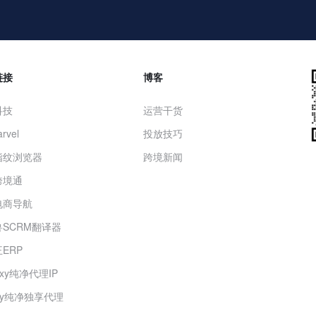
链接
博客
科技
运营干货
rvel
投放技巧
指纹浏览器
跨境新闻
跨境通
电商导航
SCRM翻译器
ERP
roxy纯净代理IP
oxy纯净独享代理