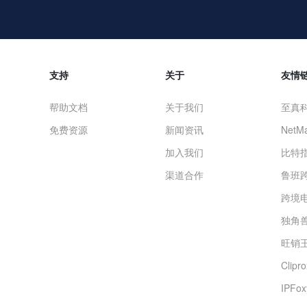
支持
关于
友情
帮助文档
关于我们
至真
免费资源
新闻资讯
NetMa
加入我们
比特
渠道合作
鲁班
跨境
独角兽
旺销王
Clip
IPF