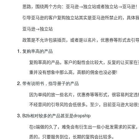
思路，围绕两个方向：亚马逊→独立站或者独立站→亚马逊
引导亚马逊的客户复购独立站其实是亚马逊所禁止的，具体
亚马逊→独立站
政策是不允许包装插页，或者是以名片，优惠券等形式去引
复购率高的产品
复购率高的产品，客户的黏性会比较大，反复的让买家在
重并没有想象中那么高，高额的佣金也没必要!
带有说明书，指导册子的产品
因为单纯的放一些名片，优惠券等等形式，很容易判定违
不经意间的引导风险会低很多。至少，目前亚马逊大站很
B2b相对较多的产品甚至是dropship
在c端做的久了，难免会有衍生出一些小批发需求的买家
质的，只要服务到位，长期的复购会比较多。