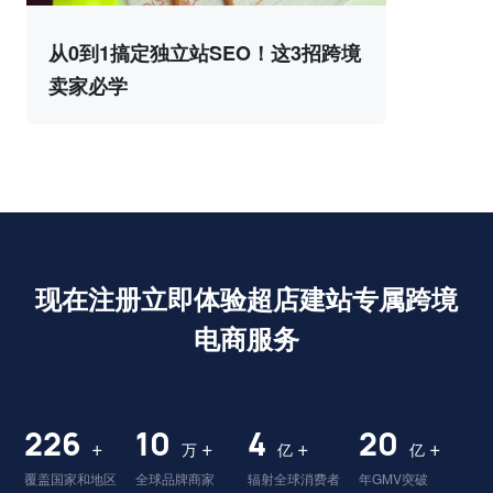
从0到1搞定独立站SEO！这3招跨境
卖家必学
现在注册立即体验超店建站专属跨境
电商服务
228
10
4
20
+
+
+
+
万
亿
亿
覆盖国家和地区
全球品牌商家
辐射全球消费者
年GMV突破