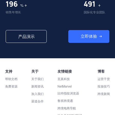
198
496
+
+
%
销售年增长
国际化专业团队
立即体验
产品演示
支持
关于
友情链接
博客
帮助文档
关于我们
至真科技
运营干货
免费资源
新闻资讯
NetMarvel
投放技巧
比特指纹浏览器
加入我们
跨境新闻
鲁班跨境通
渠道合作
跨境电商导航