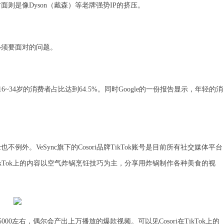
则是像Dyson（戴森）等老牌强势IP的挤压。
必须要面对的问题。
6~34岁的消费者占比达到64.5%。同时Google的一份报告显示，年轻的消
例外。VeSync旗下的Cosori品牌TikTok账号是目前所有社交媒体平台
在TikTok上的内容以空气炸锅烹饪技巧为主，分享用炸锅制作各种美食的视
00左右，偶尔会产出上万播放的爆款视频。可以见Cosori在TikTok上的