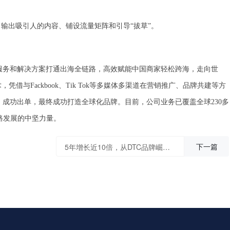
输出吸引人的内容、铺设流量矩阵和引导“拔草”。
品、服务和解决方案打通出海全链路，高效赋能中国商家轻松跨海，走向世
凭借与Fackbook、Tik Tok等多媒体多渠道在营销推广、品牌共建等方
海、成功出单，最终成功打造全球化品牌。目前，公司业务已覆盖全球230多
路发展的中坚力量。
下一篇
5年增长近10倍，从DTC品牌崛起研判出海新机遇