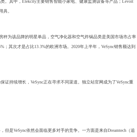
。其中，Etekcity主要销售智能小家电、健康监测设备等产品；Levoit
饮用具。
city的厨房秤为该品牌的明星单品，空气净化器和空气炸锅品类是美国市场市占率
%；其次才是占比13.3%的欧洲市场。2020年上半年，VeSync销售额达到
证持续增长，VeSync正在寻求不同渠道。独立站官网成为了VeSync重
VeSync依然会面临更多对手的竞争。一方面是来自Dreamtech（追