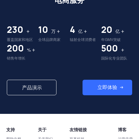
230
10
4
20
+
+
+
+
万
亿
亿
覆盖国家和地区
全球品牌商家
辐射全球消费者
年GMV突破
200
500
+
+
%
销售年增长
国际化专业团队
立即体验
产品演示
支持
关于
友情链接
博客
帮助文档
关于我们
至真科技
运营干货