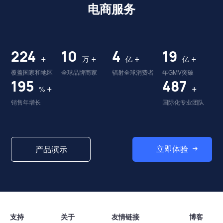
电商服务
227
10
4
20
+
+
+
+
万
亿
亿
覆盖国家和地区
全球品牌商家
辐射全球消费者
年GMV突破
198
494
+
+
%
销售年增长
国际化专业团队
立即体验
产品演示
支持
关于
友情链接
博客